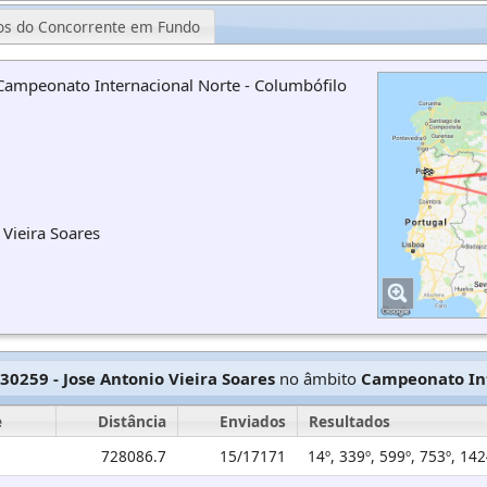
os do Concorrente em Fundo
 Campeonato Internacional Norte - Columbófilo
Vieira Soares
30259 - Jose Antonio Vieira Soares
no âmbito
Campeonato Int
e
Distância
Enviados
Resultados
728086.7
15/17171
14º, 339º, 599º, 753º, 14