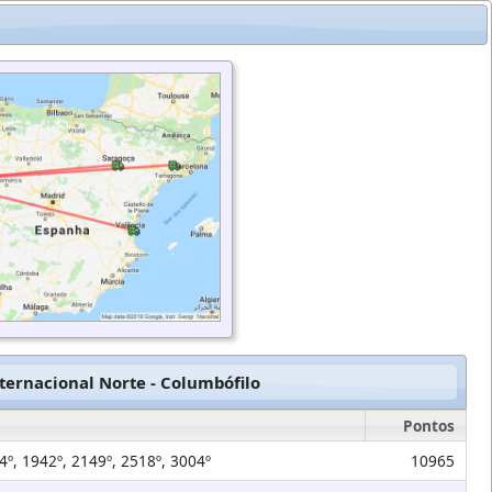
ernacional Norte - Columbófilo
Pontos
24º, 1942º, 2149º, 2518º, 3004º
10965