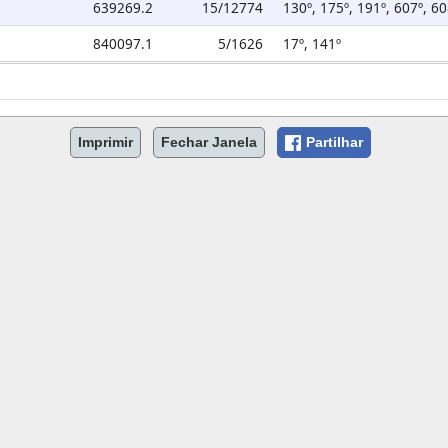
639269.2
15/12774
130º, 175º, 191º, 607º, 60
840097.1
5/1626
17º, 141º